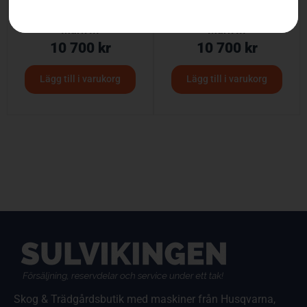
Husqvarna 540 XP®
Husqvarna T540 XP®
Mark III
Mark III
10 700
kr
10 700
kr
Lägg till i varukorg
Lägg till i varukorg
Skog & Trädgårdsbutik med maskiner från Husqvarna,