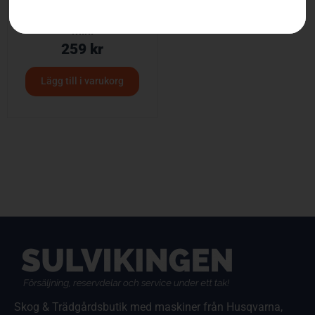
Husqvarna karbinhake
mini
259
kr
Lägg till i varukorg
Skog & Trädgårdsbutik med maskiner från Husqvarna,