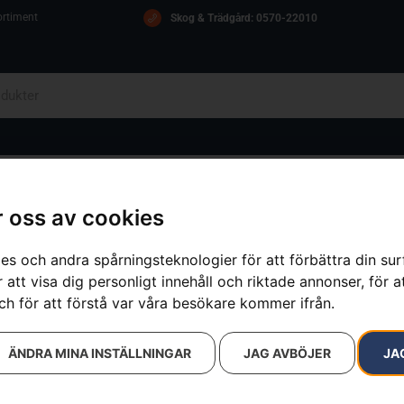
ortiment
Skog & Trädgård: 0570-22010
OM OSS
ICA
KONTAKT
 oss av cookies
es och andra spårningsteknologier för att förbättra din su
 att visa dig personligt innehåll och riktade annonser, för a
resultat
ch för att förstå var våra besökare kommer ifrån.
ÄNDRA MINA INSTÄLLNINGAR
JAG AVBÖJER
JA