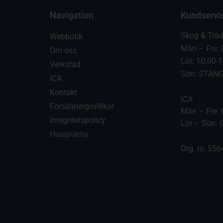
Navigation
Kundservi
Skog & Trä
Webbutik
Mån – Fre: 
Om oss
Lör: 10.00-
Verkstad
Sön: STÄN
ICA
Kontakt
ICA
Försäljningsvillkor
Mån – Fre: 
Integritetspolicy
Lör – Sön: 
Husqvarna
Org. nr. 55