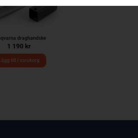
qvarna draghandske
1 190
kr
Lägg till i varukorg