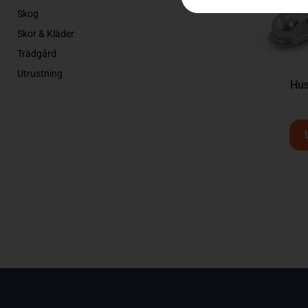
Skog
Skor & Kläder
Trädgård
Utrustning
Hus