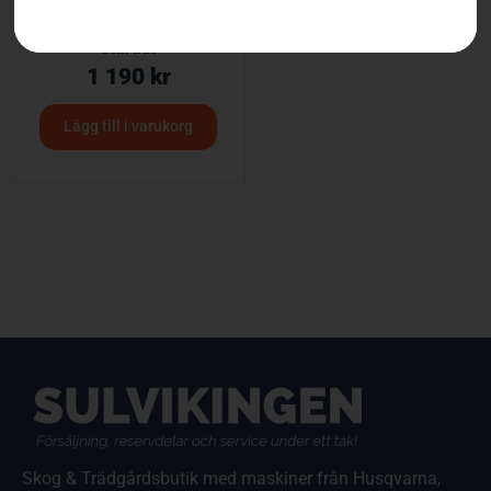
Husqvarna gräsborste
startkit
1 190
kr
Lägg till i varukorg
Skog & Trädgårdsbutik med maskiner från Husqvarna,