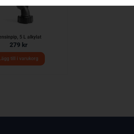
nsinpip, 5 L alkylat
279
kr
Lägg till i varukorg