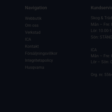
Navigation
Kundservi
Skog & Trä
Webbutik
Mån – Fre: 
Om oss
Lör: 10.00-
Verkstad
Sön: STÄN
ICA
Kontakt
ICA
Försäljningsvillkor
Mån – Fre: 
Integritetspolicy
Lör – Sön: 
Husqvarna
Org. nr. 55