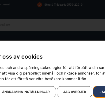
ortiment
Skog & Trädgård: 0570-22010
OM OSS
ICA
KONTAKT
 oss av cookies
es och andra spårningsteknologier för att förbättra din su
 att visa dig personligt innehåll och riktade annonser, för a
resultat
ch för att förstå var våra besökare kommer ifrån.
ÄNDRA MINA INSTÄLLNINGAR
JAG AVBÖJER
JA