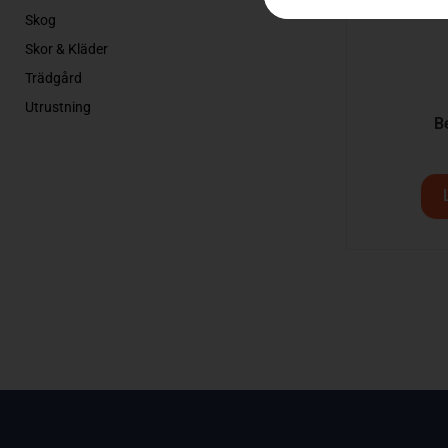
Skog
Skor & Kläder
Trädgård
Utrustning
Be