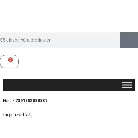
0
Hem
»
7391883080887
Inga resultat.