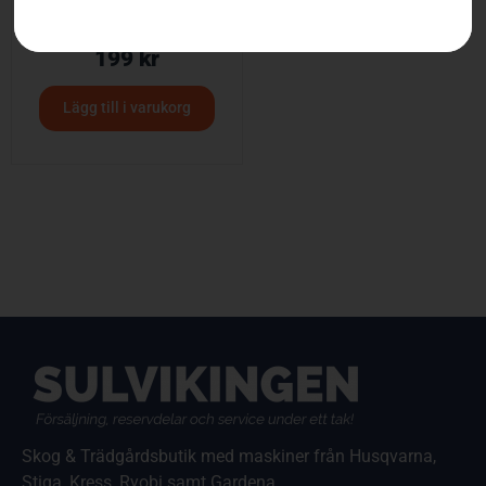
Första förband
199
kr
Lägg till i varukorg
Skog & Trädgårdsbutik med maskiner från Husqvarna,
Stiga, Kress, Ryobi samt Gardena.