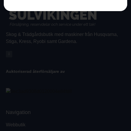
Skog & Trädgårdsbutik med maskiner från Husqvarna,
Stiga, Kress, Ryobi samt Gardena.
Auktoriserad återförsäljare av
Navigation
Webbutik