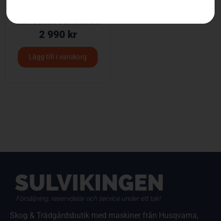
HUSQVARNA 120iTK4-P
utan batteri och laddare
2 990
kr
Lägg till i varukorg
Skog & Trädgårdsbutik med maskiner från Husqvarna,