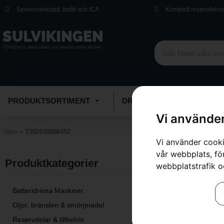
Serviceverkstad, butik och ICA
Komplett reservdelss
PRODUKTSORTIMENT
DRIVMEDEL
VERKSTA
Vi använder
Hem
»
7392930886452
Vi använder cooki
vår webbplats, för
Inga resultat.
Produktkategorier​
webbplatstrafik o
Batteridrivna Maskiner
Oljor, bränslen & smörjmedel
Reservdelar & tillbehör