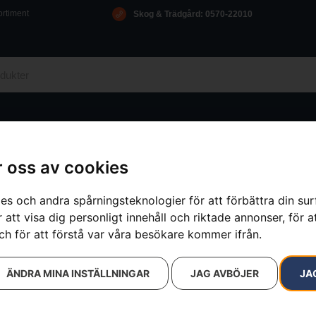
ortiment
Skog & Trädgård: 0570-22010
D
OM OSS
ICA
KONTAKT
 oss av cookies
es och andra spårningsteknologier för att förbättra din su
 att visa dig personligt innehåll och riktade annonser, för a
ch för att förstå var våra besökare kommer ifrån.
ÄNDRA MINA INSTÄLLNINGAR
JAG AVBÖJER
JA