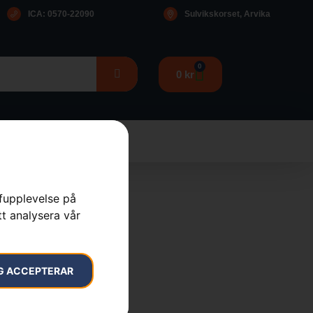
ICA: 0570-22090
Sulvikskorset, Arvika
0
0
kr
rfupplevelse på
tt analysera vår
G ACCEPTERAR