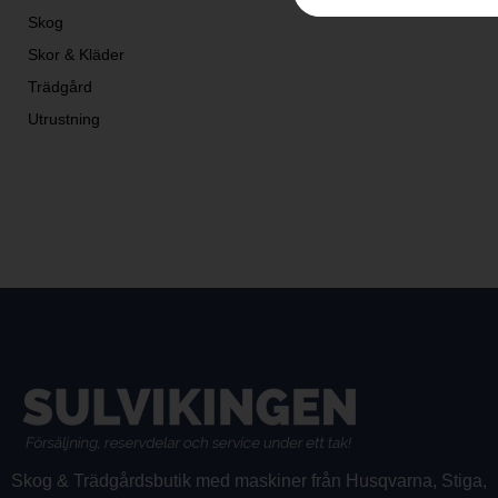
Skog
Skor & Kläder
Trädgård
Utrustning
Skog & Trädgårdsbutik med maskiner från Husqvarna, Stiga,