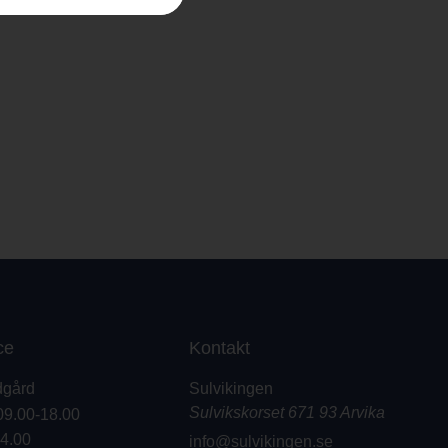
ce
Kontakt
dgård
Sulvikingen
Sulvikskorset 671 93 Arvika
09.00-18.00
14.00
info@sulvikingen.se