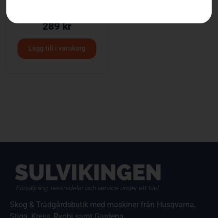
Nackskydd, Technical
289
kr
Lägg till i varukorg
Skog & Trädgårdsbutik med maskiner från Husqvarna,
Stiga, Kress, Ryobi samt Gardena.