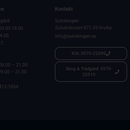
ce
Kontakt
dgård
Sulvikingen
Sulvikskorset 671 93 Arvika
09.00-18.00
14.00
info@sulvikingen.se
GT
ICA: 0570-22090
08.00 – 21.00
Skog & Trädgård: 0570-
09.00 – 21.00
22010
6412-1654