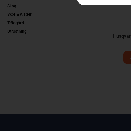
Skog
Skor & Kläder
Trädgård
Utrustning
Husqvar