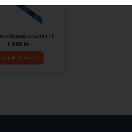
na klätterrep Ascend 11.0
1 990
kr
Lägg till i varukorg