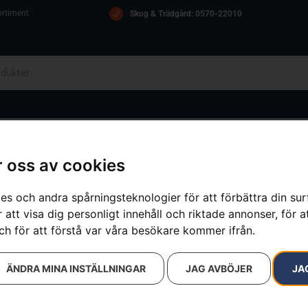
ortiment
Skog & Trädgård: 0570-22010
OM OSS
ICA
KONTAKT
 oss av cookies
es och andra spårningsteknologier för att förbättra din su
 att visa dig personligt innehåll och riktade annonser, för a
resultat
ch för att förstå var våra besökare kommer ifrån.
ÄNDRA MINA INSTÄLLNINGAR
JAG AVBÖJER
JA