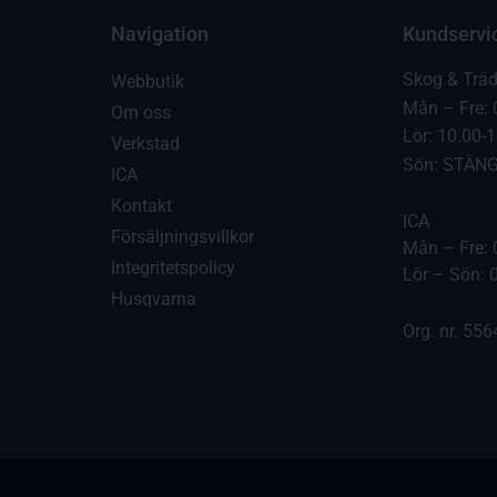
Navigation
Kundservi
Skog & Trä
Webbutik
Mån – Fre: 
Om oss
Lör: 10.00-
Verkstad
Sön: STÄN
ICA
Kontakt
ICA
Försäljningsvillkor
Mån – Fre: 
Integritetspolicy
Lör – Sön: 
Husqvarna
Org. nr. 55