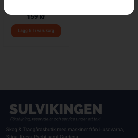
XPLORER Keps
159
kr
Lägg till i varukorg
Skog & Trädgårdsbutik med maskiner från Husqvarna,
Stiga, Kress, Ryobi samt Gardena.