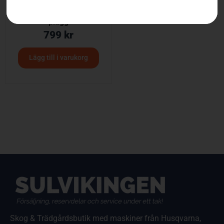
Husqvarna BioClip®-
plugg
799
kr
Lägg till i varukorg
Skog & Trädgårdsbutik med maskiner från Husqvarna,