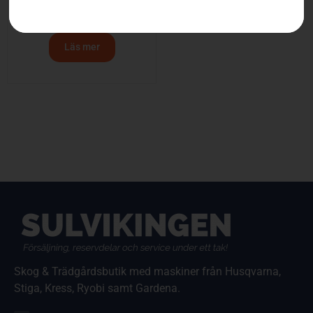
Klippaggregat – R180
Läs mer
Skog & Trädgårdsbutik med maskiner från Husqvarna,
Stiga, Kress, Ryobi samt Gardena.