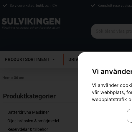
Serviceverkstad, butik och ICA
Komplett reservdelss
PRODUKTSORTIMENT
DRIVMEDEL
VERKSTAD
Vi använder
Hem
»
36 cm
Vi använder cooki
vår webbplats, för
Visar alla 2 re
Produktkategorier​
webbplatstrafik o
Batteridrivna Maskiner
Oljor, bränslen & smörjmedel
Reservdelar & tillbehör