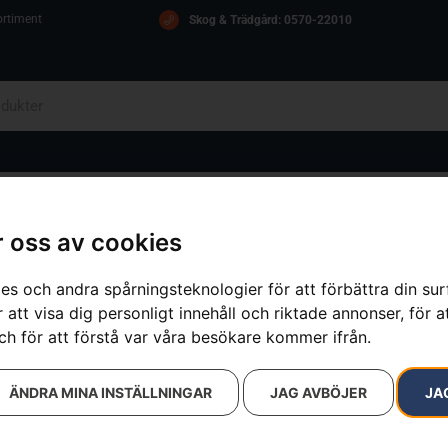
ortiment
Skog & Trädgård: 0570-22010
OM OSS
ICA
KONTAKT
 oss av cookies
es och andra spårningsteknologier för att förbättra din su
 att visa dig personligt innehåll och riktade annonser, för a
sultat
ch för att förstå var våra besökare kommer ifrån.
ÄNDRA MINA INSTÄLLNINGAR
JAG AVBÖJER
JA