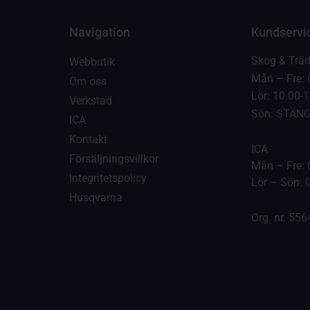
Navigation
Kundservi
Skog & Trä
Webbutik
Mån – Fre: 
Om oss
Lör: 10.00-
Verkstad
Sön: STÄN
ICA
Kontakt
ICA
Försäljningsvillkor
Mån – Fre: 
Integritetspolicy
Lör – Sön: 
Husqvarna
Org. nr. 55