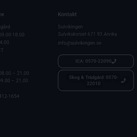
ce
Kontakt
dgård
Sulvikingen
Sulvikskorset 671 93 Arvika
09.00-18.00
14.00
info@sulvikingen.se
GT
ICA: 0570-22090
08.00 – 21.00
Skog & Trädgård: 0570-
09.00 – 21.00
22010
6412-1654