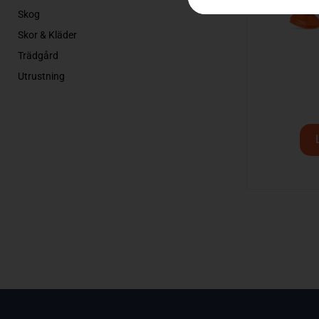
Skog
Skor & Kläder
Trädgård
Utrustning