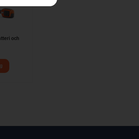
teri och
rg