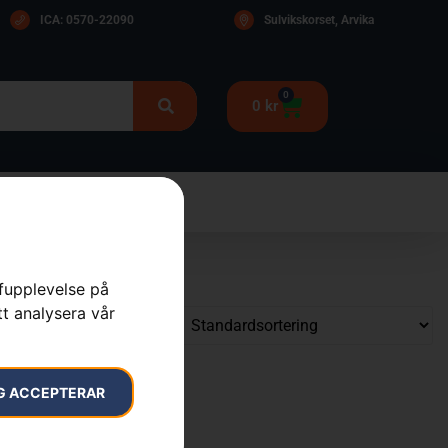
ICA: 0570-22090
Sulvikskorset, Arvika
0
0
kr
rfupplevelse på
tt analysera vår
G ACCEPTERAR