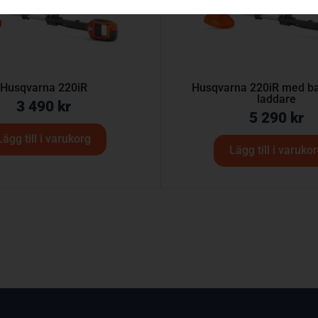
Husqvarna 220iR
Husqvarna 220iR med bat
laddare
3 490
kr
5 290
kr
Lägg till i varukorg
Lägg till i varuko