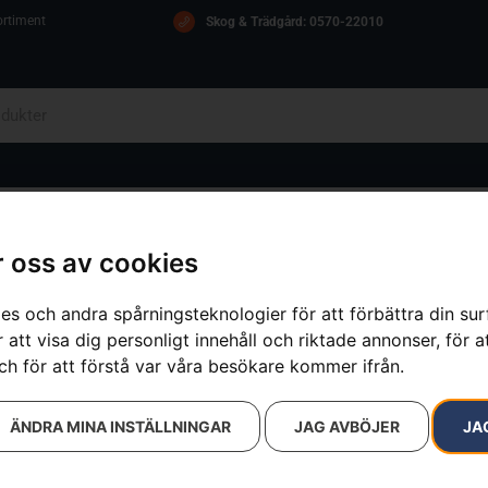
ortiment
Skog & Trädgård: 0570-22010
OM OSS
ICA
KONTAKT
 oss av cookies
es och andra spårningsteknologier för att förbättra din su
 att visa dig personligt innehåll och riktade annonser, för a
sultat
ch för att förstå var våra besökare kommer ifrån.
ÄNDRA MINA INSTÄLLNINGAR
JAG AVBÖJER
JA