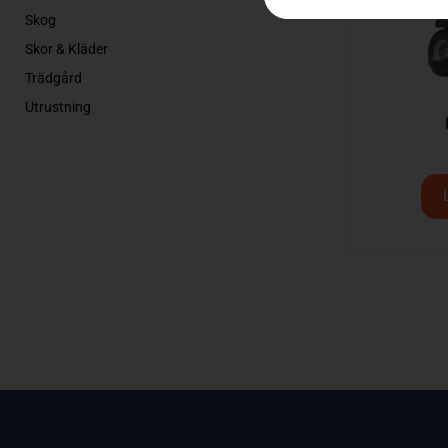
Skog
Skor & Kläder
Trädgård
Utrustning