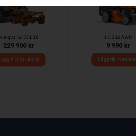
Husqvarna Z560X
LC 353 AWD
229 900
kr
9 990
kr
Lägg till i varukorg
Lägg till i varuko