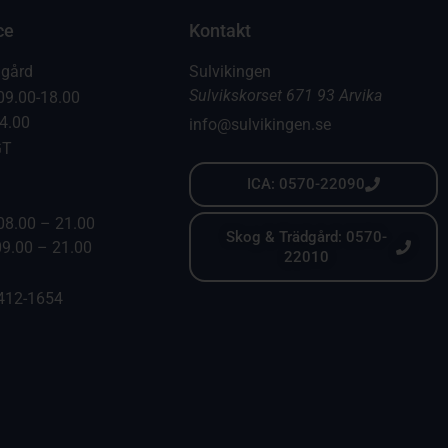
ce
Kontakt
dgård
Sulvikingen
Sulvikskorset 671 93 Arvika
09.00-18.00
14.00
info@sulvikingen.se
GT
ICA: 0570-22090
08.00 – 21.00
Skog & Trädgård: 0570-
09.00 – 21.00
22010
6412-1654