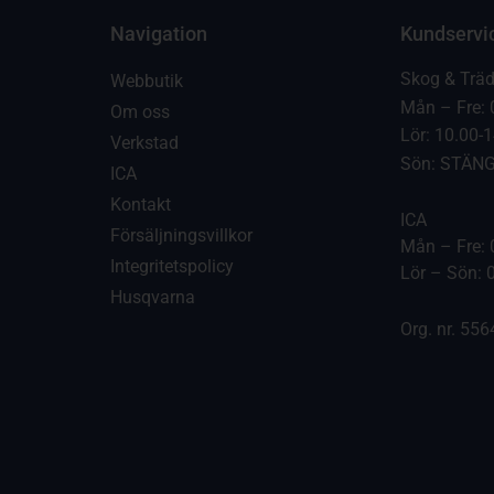
Navigation
Kundservi
Skog & Trä
Webbutik
Mån – Fre: 
Om oss
Lör: 10.00-
Verkstad
Sön: STÄN
ICA
Kontakt
ICA
Försäljningsvillkor
Mån – Fre: 
Integritetspolicy
Lör – Sön: 
Husqvarna
Org. nr. 55