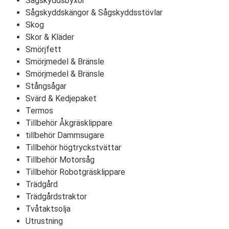
Sågskyddsbyxor
Sågskyddskängor & Sågskyddsstövlar
Skog
Skor & Kläder
Smörjfett
Smörjmedel & Bränsle
Smörjmedel & Bränsle
Stångsågar
Svärd & Kedjepaket
Termos
Tillbehör Åkgräsklippare
tillbehör Dammsugare
Tillbehör högtryckstvättar
Tillbehör Motorsåg
Tillbehör Robotgräsklippare
Trädgård
Trädgårdstraktor
Tvåtaktsolja
Utrustning