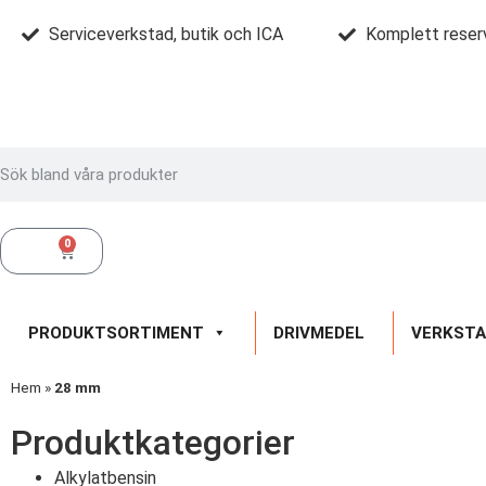
Serviceverkstad, butik och ICA
Komplett reser
0
0
kr
PRODUKTSORTIMENT
DRIVMEDEL
VERKST
Hem
»
28 mm
Produktkategorier​
Alkylatbensin