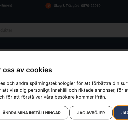
ortiment
Skog & Trädgård: 0570-22010
OM OSS
ICA
KONTAKT
 oss av cookies
es och andra spårningsteknologier för att förbättra din su
 att visa dig personligt innehåll och riktade annonser, för a
sultat
ch för att förstå var våra besökare kommer ifrån.
ÄNDRA MINA INSTÄLLNINGAR
JAG AVBÖJER
JA