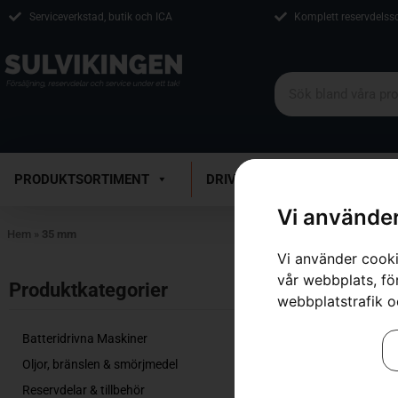
Serviceverkstad, butik och ICA
Komplett reservdelss
PRODUKTSORTIMENT
DRIVMEDEL
VERKSTAD
Vi använder
Hem
»
35 mm
Vi använder cooki
vår webbplats, för
Visar alla 2 re
Produktkategorier​
webbplatstrafik o
Batteridrivna Maskiner
Oljor, bränslen & smörjmedel
Reservdelar & tillbehör