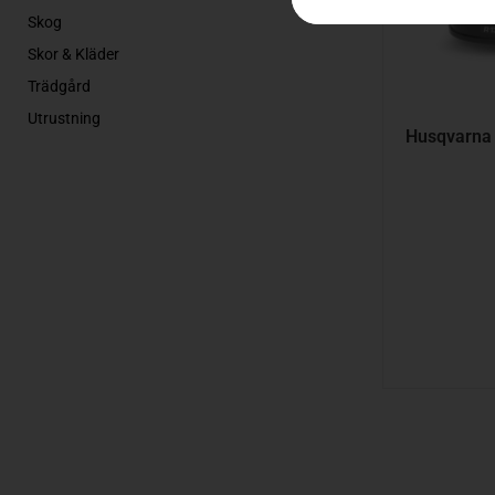
Skog
Skor & Kläder
Trädgård
Utrustning
Husqvarna 