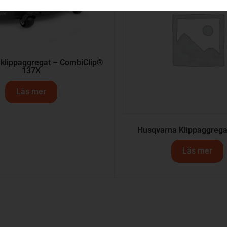
klippaggregat – CombiClip®
137X
Läs mer
Husqvarna Klippaggrega
Läs mer