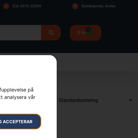
ICA: 0570-22090
Sulvikskorset, Arvika
0
0
kr
rfupplevelse på
tt analysera vår
G ACCEPTERAR