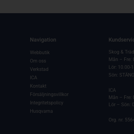
Navigation
Kundservi
Skog & Trä
Webbutik
Mån – Fre: 
Om oss
Lör: 10.00-
Verkstad
Sön: STÄN
ICA
Kontakt
ICA
Försäljningsvillkor
Mån – Fre: 
Integritetspolicy
Lör – Sön: 
Husqvarna
Org. nr. 55