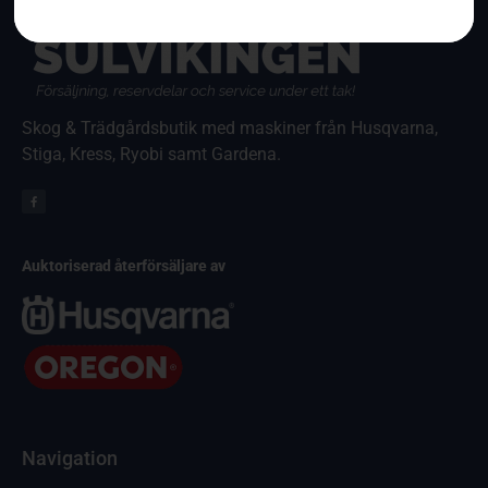
Skog & Trädgårdsbutik med maskiner från Husqvarna,
Stiga, Kress, Ryobi samt Gardena.
Auktoriserad återförsäljare av
Navigation