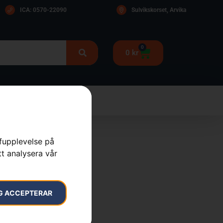
ICA: 0570-22090
Sulvikskorset, Arvika
0
0
kr
rfupplevelse på
tt analysera vår
G ACCEPTERAR