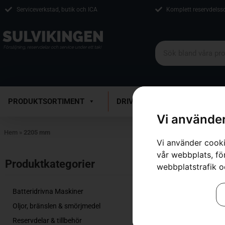
Serviceverkstad, butik och ICA
Komplett reservdelss
PRODUKTSORTIMENT
DRIVMEDEL
VERKSTAD
Vi använder
Hem
»
2205 mm
Vi använder cooki
vår webbplats, för
Inga resultat.
Produktkategorier​
webbplatstrafik o
Batteridrivna Maskiner
Oljor, bränslen & smörjmedel
Reservdelar & tillbehör