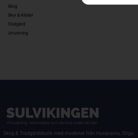
Skog
Skor & Kläder
Trädgård
Utrustning
Skog & Trädgårdsbutik med maskiner från Husqvarna, Stiga,