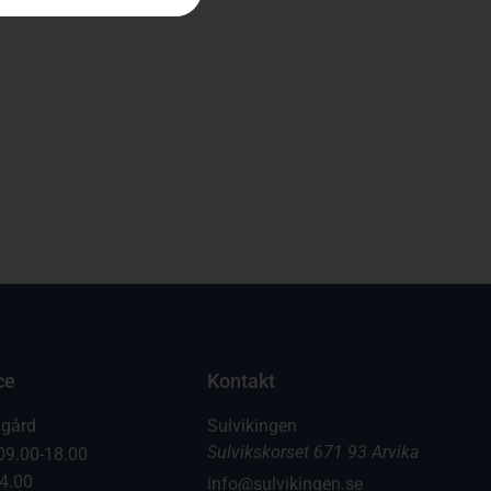
ce
Kontakt
dgård
Sulvikingen
Sulvikskorset 671 93 Arvika
09.00-18.00
14.00
info@sulvikingen.se