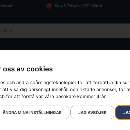
ortiment
Skog & Trädgård: 0570-22010
OM OSS
ICA
KONTAKT
 oss av cookies
es och andra spårningsteknologier för att förbättra din su
 att visa dig personligt innehåll och riktade annonser, för a
ch för att förstå var våra besökare kommer ifrån.
ÄNDRA MINA INSTÄLLNINGAR
JAG AVBÖJER
JA