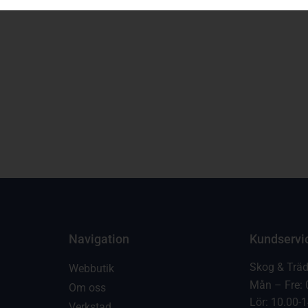
Navigation
Kundservi
Skog & Trä
Webbutik
Mån – Fre: 
Om oss
Lör: 10.00-
Verkstad