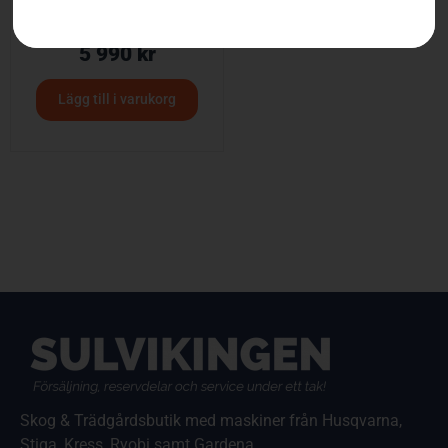
HUSQVARNA 520iRX
5 990
kr
Lägg till i varukorg
Skog & Trädgårdsbutik med maskiner från Husqvarna,
Stiga, Kress, Ryobi samt Gardena.