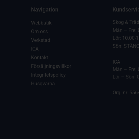
Navigation
Kundservi
Skog & Trä
Webbutik
Mån – Fre: 
Om oss
Lör: 10.00-
Verkstad
Sön: STÄN
ICA
Kontakt
ICA
Försäljningsvillkor
Mån – Fre: 
Integritetspolicy
Lör – Sön: 
Husqvarna
Org. nr. 55