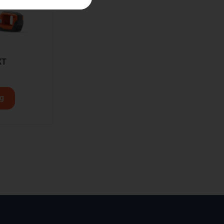
XT
rg