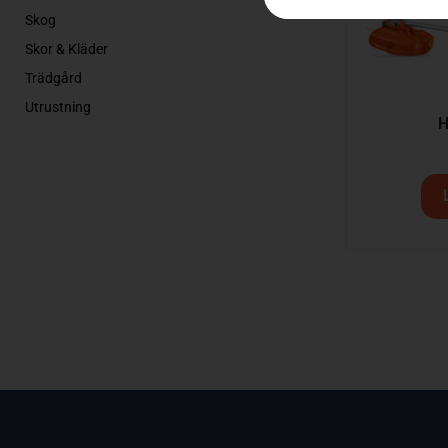
Skog
Skor & Kläder
Trädgård
Utrustning
H