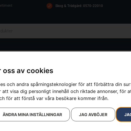
ortiment
Skog & Trädgård: 0570-22010
OM OSS
ICA
KONTAKT
 oss av cookies
es och andra spårningsteknologier för att förbättra din su
 att visa dig personligt innehåll och riktade annonser, för a
sultat
ch för att förstå var våra besökare kommer ifrån.
ÄNDRA MINA INSTÄLLNINGAR
JAG AVBÖJER
JA