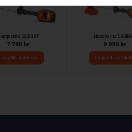
usqvarna 525iRXT
Husqvarna 535iR
7 290
kr
9 990
kr
Lägg till i varukorg
Lägg till i varuko