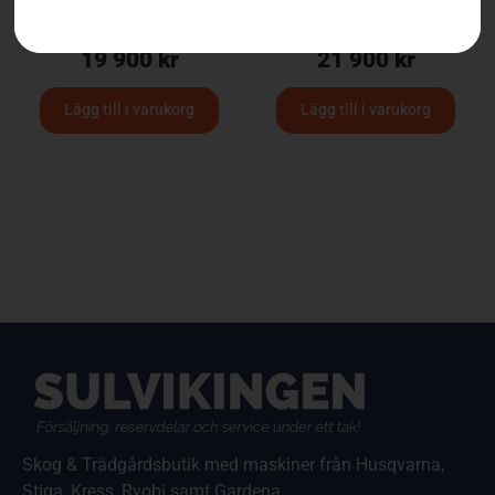
Spridare
Husqvarna spridare
19 900
kr
21 900
kr
Lägg till i varukorg
Lägg till i varukorg
Skog & Trädgårdsbutik med maskiner från Husqvarna,
Stiga, Kress, Ryobi samt Gardena.