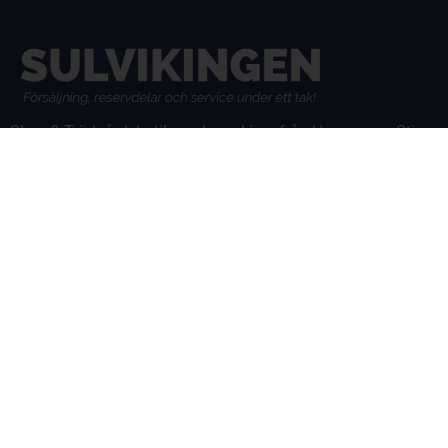
Skog & Trädgårdsbutik med maskiner från Husqvarna, Stiga,
Kress, Ryobi samt Gardena.
Auktoriserad återförsäljare av