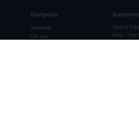
Navigation
Kundservi
Skog & Trä
Webbutik
Mån – Fre: 
Om oss
Lör: 10.00-
Verkstad
Sön: STÄN
ICA
Kontakt
ICA
Försäljningsvillkor
Mån – Fre: 
Integritetspolicy
Lör – Sön: 
Husqvarna
Org. nr. 55