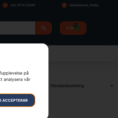
ICA: 0570-22090
Sulvikskorset, Arvika
0
0
kr
rfupplevelse på
tt analysera vår
G ACCEPTERAR