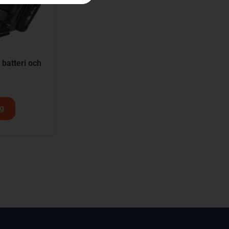
batteri och
rg