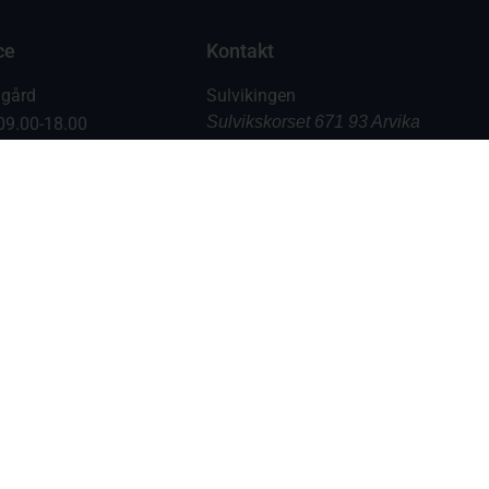
ce
Kontakt
dgård
Sulvikingen
Sulvikskorset 671 93 Arvika
09.00-18.00
14.00
info@sulvikingen.se
GT
ICA: 0570-22090
08.00 – 21.00
Skog & Trädgård: 0570-
09.00 – 21.00
22010
6412-1654