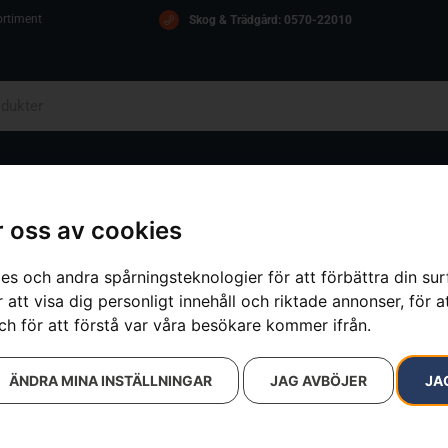
ortiment
Skog & Trädgård: 0570-22010
OM OSS
ICA
KONTAKT
 oss av cookies
es och andra spårningsteknologier för att förbättra din su
 att visa dig personligt innehåll och riktade annonser, för a
sultat
ch för att förstå var våra besökare kommer ifrån.
ÄNDRA MINA INSTÄLLNINGAR
JAG AVBÖJER
JA