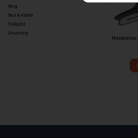
Skog
Skor & Kläder
Trädgård
Utrustning
Husqvarna 