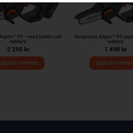
Aspire™ P5 – med batteri och
Husqvarna Aspire™ P5 utan 
laddare
laddare
2 290
kr
1 490
kr
Lägg till i varukorg
Lägg till i varuko