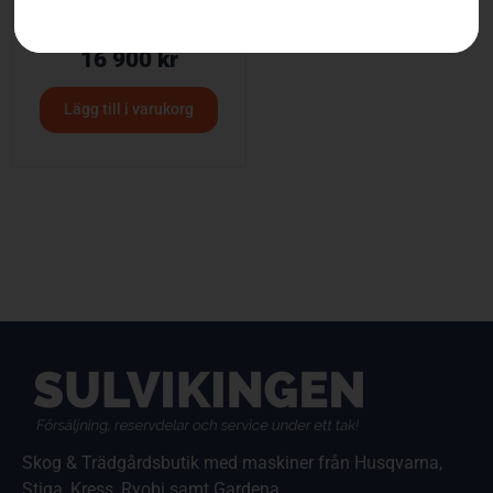
HUSQVARNA 555RXT
16 900
kr
Lägg till i varukorg
Skog & Trädgårdsbutik med maskiner från Husqvarna,
Stiga, Kress, Ryobi samt Gardena.