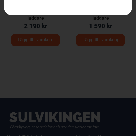
Husqvarna Aspire™ S20
Husqvarna Aspire™ S20
– med batteri och
– utan batteri och
laddare
laddare
2 190
kr
1 590
kr
Lägg till i varukorg
Lägg till i varukorg