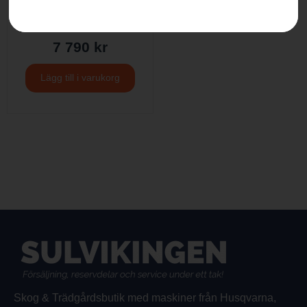
HUSQVARNA 522iHD60
utan batteri och laddare
7 790
kr
Lägg till i varukorg
Skog & Trädgårdsbutik med maskiner från Husqvarna,