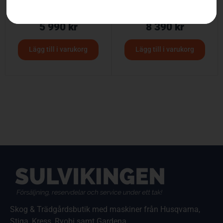
HUSQVARNA 520iRX
Husqvarna 522iHD75
5 990
kr
8 390
kr
Lägg till i varukorg
Lägg till i varukorg
Skog & Trädgårdsbutik med maskiner från Husqvarna,
Stiga, Kress, Ryobi samt Gardena.