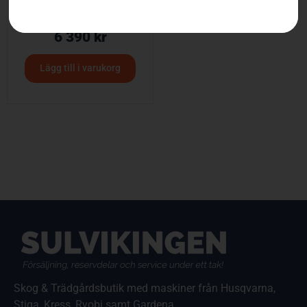
Husqvarna 525iLK
6 390
kr
Lägg till i varukorg
Skog & Trädgårdsbutik med maskiner från Husqvarna,
Stiga, Kress, Ryobi samt Gardena.