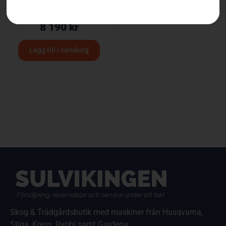
Husqvarna 520iHT4
8 190
kr
Lägg till i varukorg
Skog & Trädgårdsbutik med maskiner från Husqvarna,
Stiga, Kress, Ryobi samt Gardena.