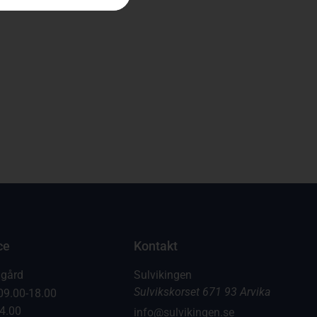
ce
Kontakt
dgård
Sulvikingen
Sulvikskorset 671 93 Arvika
09.00-18.00
14.00
info@sulvikingen.se