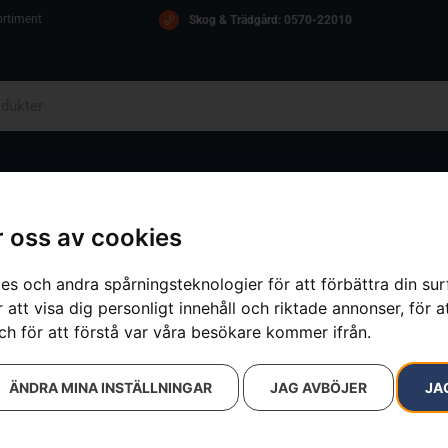
ortiment
Skog & Trädgård: 0570-22010
OM OSS
ICA
KONTAKT
 oss av cookies
es och andra spårningsteknologier för att förbättra din su
 att visa dig personligt innehåll och riktade annonser, för a
ch för att förstå var våra besökare kommer ifrån.
ÄNDRA MINA INSTÄLLNINGAR
JAG AVBÖJER
JA