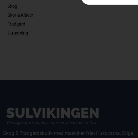
Skog
Skor & Kläder
Trädgård
Utrustning
Skog & Trädgårdsbutik med maskiner från Husqvarna, Stiga,