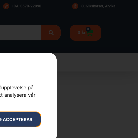
ICA: 0570-22090
Sulvikskorset, Arvika
0
0
kr
rfupplevelse på
tt analysera vår
G ACCEPTERAR