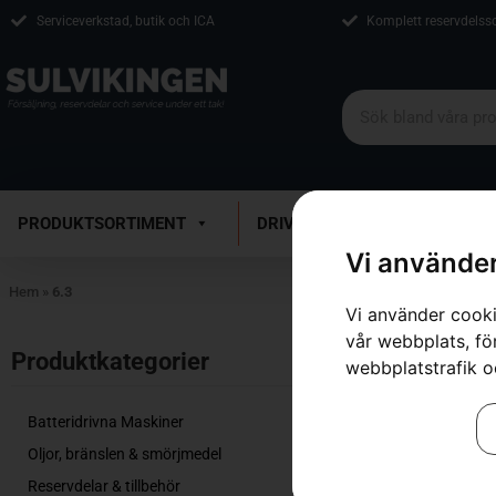
Serviceverkstad, butik och ICA
Komplett reservdelss
PRODUKTSORTIMENT
DRIVMEDEL
VERKSTAD
Vi använder
Hem
»
6.3
Vi använder cooki
vår webbplats, för
Inga resultat.
Produktkategorier​
webbplatstrafik o
Batteridrivna Maskiner
Oljor, bränslen & smörjmedel
Reservdelar & tillbehör