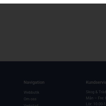
Navigation
Kundservi
Skog & Trä
Webbutik
Mån – Fre: 
Om oss
Lör: 10.00-
Verkstad