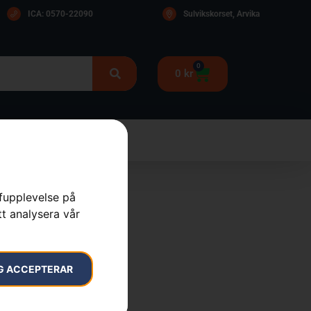
ICA: 0570-22090
Sulvikskorset, Arvika
0
0
kr
rfupplevelse på
tt analysera vår
G ACCEPTERAR