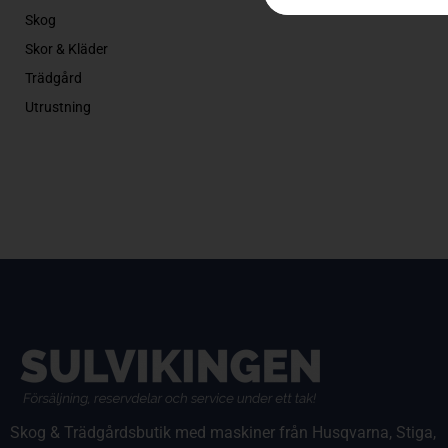
Skog
Skor & Kläder
Trädgård
Utrustning
Skog & Trädgårdsbutik med maskiner från Husqvarna, Stiga,