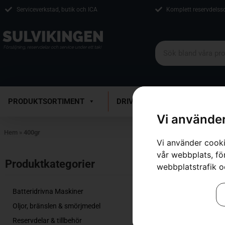
Serviceverkstad, butik och ICA
Komplett reservdelss
PRODUKTSORTIMENT
DRIVMEDEL
VERKSTAD
Vi använder
Hem
»
400gr
Vi använder cooki
vår webbplats, för
Inga resultat.
Produktkategorier​
webbplatstrafik o
Batteridrivna Maskiner
Oljor, bränslen & smörjmedel
Reservdelar & tillbehör