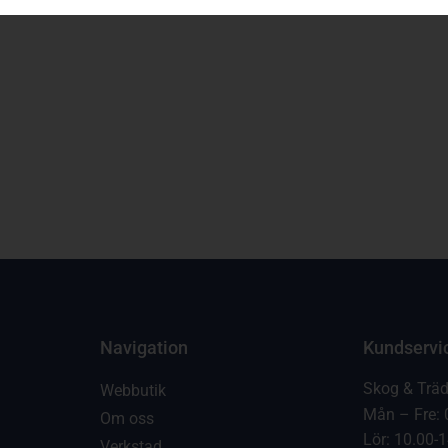
Navigation
Kundservi
Skog & Trä
Webbutik
Mån – Fre: 
Om oss
Lör: 10.00-
Verkstad