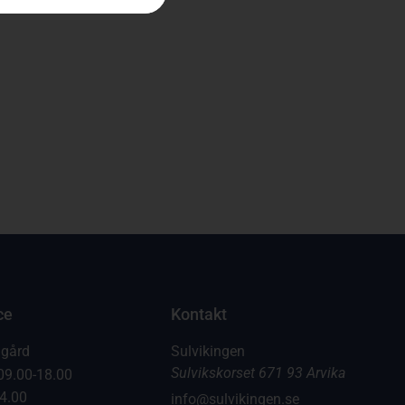
ce
Kontakt
dgård
Sulvikingen
Sulvikskorset 671 93 Arvika
09.00-18.00
14.00
info@sulvikingen.se