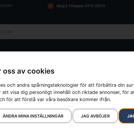
ortiment
Skog & Trädgård: 0570-22010
OM OSS
ICA
KONTAKT
 oss av cookies
es och andra spårningsteknologier för att förbättra din su
 att visa dig personligt innehåll och riktade annonser, för a
ch för att förstå var våra besökare kommer ifrån.
ÄNDRA MINA INSTÄLLNINGAR
JAG AVBÖJER
JA