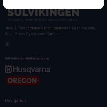
Skog & Trädgårdsbutik med maskiner från Husqvarna,
Stiga, Kress, Ryobi samt Gardena.
Auktoriserad återförsäljare av
Navigation